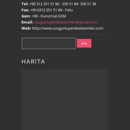
Tel:
+90 312 351 51 90
- 350 51 89- 350 51 38
Fax:
+90 0312 351 51 89
- Faks
Gsm:
+90
- Kurumsal GSM
Email:
ozugurluperdesistemleri@gmail.com
Web:
http://www.ozugurluperdesistemleri.com
Ara
HARİTA