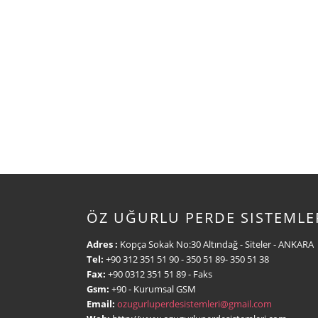
ÖZ UĞURLU PERDE SISTEMLE
Adres :
Kopça Sokak No:30 Altındağ - Siteler - ANKARA
Tel:
+90 312 351 51 90
- 350 51 89- 350 51 38
Fax:
+90 0312 351 51 89
- Faks
Gsm:
+90
- Kurumsal GSM
Email:
ozugurluperdesistemleri@gmail.com