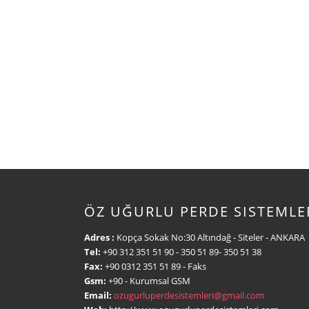
ÖZ UĞURLU PERDE SISTEMLE
Adres :
Kopça Sokak No:30 Altındağ - Siteler - ANKARA
Tel:
+90 312 351 51 90
- 350 51 89- 350 51 38
Fax:
+90 0312 351 51 89
- Faks
Gsm:
+90
- Kurumsal GSM
Email:
ozugurluperdesistemleri@gmail.com