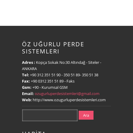
ÖZ UĞURLU PERDE
SISTEMLERI
Adres :
Kopça Sokak No:30 Altındağ - Siteler -
ANKARA
Tel:
+90 312 351 51 90
- 350 51 89- 350 51 38
Fax:
+90 0312 351 51 89
- Faks
Gsm:
+90
- Kurumsal GSM
Email:
ozugurluperdesistemleri@gmail.com
Web:
http://www.ozugurluperdesistemleri.com
Ara