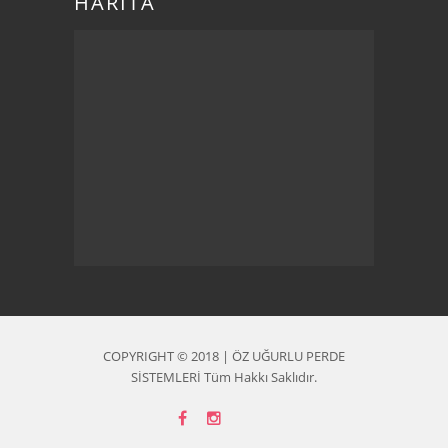
HARİTA
COPYRIGHT © 2018 | ÖZ UĞURLU PERDE
SİSTEMLERİ Tüm Hakkı Saklıdır.