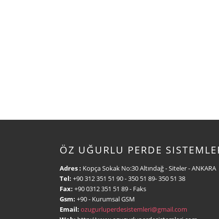
ÖZ UĞURLU PERDE SISTEMLE
Adres :
Kopça Sokak No:30 Altındağ - Siteler - ANKARA
Tel:
+90 312 351 51 90
- 350 51 89- 350 51 38
Fax:
+90 0312 351 51 89
- Faks
Gsm:
+90
- Kurumsal GSM
Email:
ozugurluperdesistemleri@gmail.com