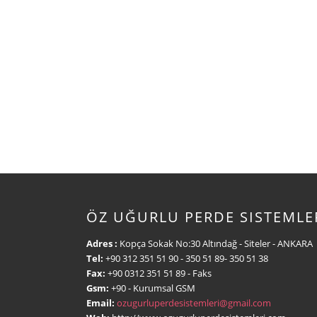
ÖZ UĞURLU PERDE SISTEMLE
Adres :
Kopça Sokak No:30 Altındağ - Siteler - ANKARA
Tel:
+90 312 351 51 90
- 350 51 89- 350 51 38
Fax:
+90 0312 351 51 89
- Faks
Gsm:
+90
- Kurumsal GSM
Email:
ozugurluperdesistemleri@gmail.com