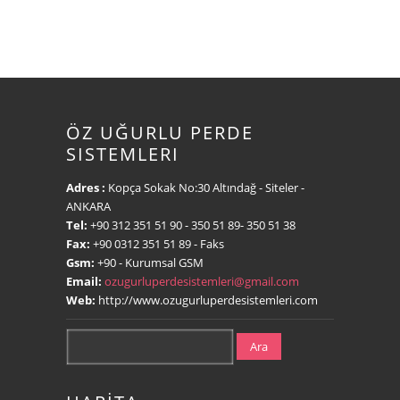
ÖZ UĞURLU PERDE
SISTEMLERI
Adres :
Kopça Sokak No:30 Altındağ - Siteler -
ANKARA
Tel:
+90 312 351 51 90
- 350 51 89- 350 51 38
Fax:
+90 0312 351 51 89
- Faks
Gsm:
+90
- Kurumsal GSM
Email:
ozugurluperdesistemleri@gmail.com
Web:
http://www.ozugurluperdesistemleri.com
Ara