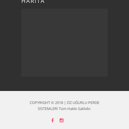
HARİTA
COPYRIGHT © 2018 | ÖZ UĞURLU PERDE
SİSTEMLERİ Tüm Hakkı Saklıdır.