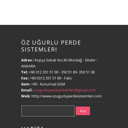
ÖZ UĞURLU PERDE
SISTEMLERI
Adres :
Kopça Sokak No:30 Altındağ - Siteler -
ANKARA
Tel:
+90 312 351 51 90
- 350 51 89- 350 51 38
Fax:
+90 0312 351 51 89
- Faks
Gsm:
+90
- Kurumsal GSM
Email:
ozugurluperdesistemleri@gmail.com
Web:
http://www.ozugurluperdesistemleri.com
Ara