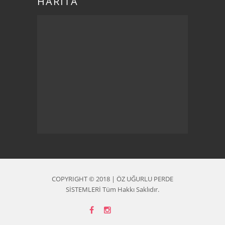
HARİTA
COPYRIGHT © 2018 | ÖZ UĞURLU PERDE
SİSTEMLERİ Tüm Hakkı Saklıdır.