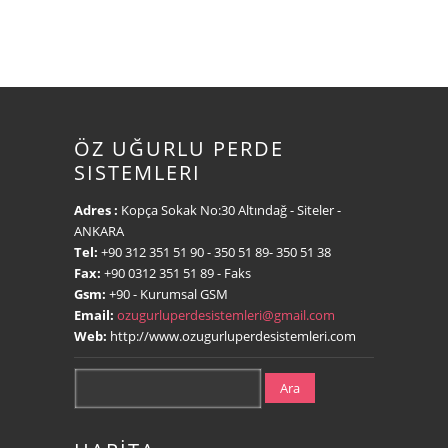
ÖZ UĞURLU PERDE
SISTEMLERI
Adres :
Kopça Sokak No:30 Altındağ - Siteler -
ANKARA
Tel:
+90 312 351 51 90
- 350 51 89- 350 51 38
Fax:
+90 0312 351 51 89
- Faks
Gsm:
+90
- Kurumsal GSM
Email:
ozugurluperdesistemleri@gmail.com
Web:
http://www.ozugurluperdesistemleri.com
Ara