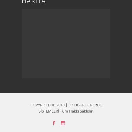
HARİTA
COPYRIGHT © 2018 | ÖZ UĞURLU PERDE
SİSTEMLERİ Tüm Hakkı Saklıdır.