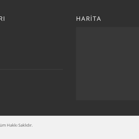
RI
HARİTA
 Hakkı Saklıdır.