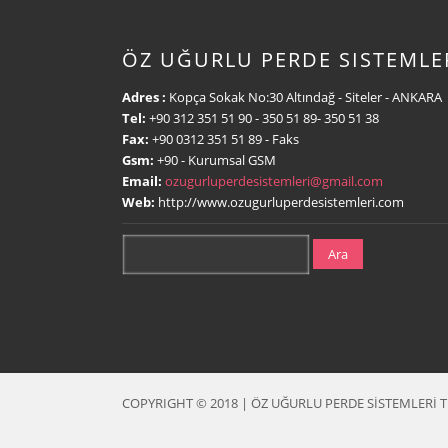
ÖZ UĞURLU PERDE SISTEMLE
Adres :
Kopça Sokak No:30 Altındağ - Siteler - ANKARA
Tel:
+90 312 351 51 90
- 350 51 89- 350 51 38
Fax:
+90 0312 351 51 89
- Faks
Gsm:
+90
- Kurumsal GSM
Email:
ozugurluperdesistemleri@gmail.com
Web:
http://www.ozugurluperdesistemleri.com
Ara
COPYRIGHT © 2018 | ÖZ UĞURLU PERDE SİSTEMLERİ Tüm